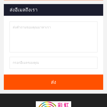
ส่งอีเมลถึงเรา
ส่ง