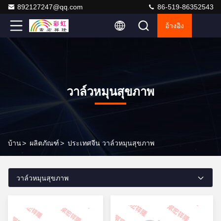
892127247@qq.com
86-519-86352543
อ้างอิง
วาล์วหมุนสุขภาพ
บ้าน
>
ผลิตภัณฑ์
>
ประเทศจีน วาล์วหมุนสุขภาพ
วาล์วหมุนสุขภาพ