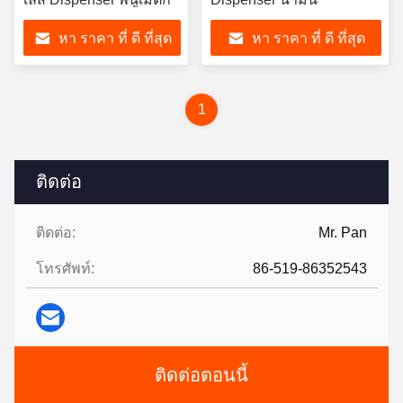
หา ราคา ที่ ดี ที่สุด
หา ราคา ที่ ดี ที่สุด
1
ติดต่อ
ติดต่อ:
Mr. Pan
โทรศัพท์:
86-519-86352543
ติดต่อตอนนี้