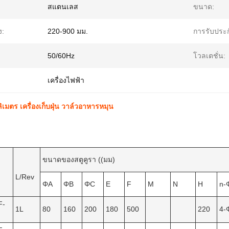
สแตนเลส
ขนาด:
ง:
220-900 มม.
การรับประก
50/60Hz
โวลเตชั่น:
เครื่องไฟฟ้า
ิเมตร เครื่องเก็บฝุ่น วาล์วอาหารหมุน
ขนาดของสตูคูรา ((มม)
L/Rev
ΦA
ΦB
ΦC
E
F
M
N
H
n-
F-
1L
80
160
200
180
500
220
4-