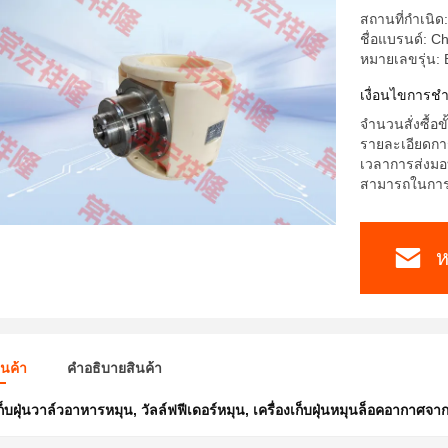
สถานที่กำเนิด:
ชื่อแบรนด์: 
หมายเลขรุ่น
เงื่อนไขการชํ
จำนวนสั่งซื้อข
รายละเอียดการ
เวลาการส่งมอ
สามารถในการผล
ห
ินค้า
คําอธิบายสินค้า
เก็บฝุ่นวาล์วอาหารหมุน
,
วัลล์ฟฟีเดอร์หมุน
,
เครื่องเก็บฝุ่นหมุนล็อคอากาศ