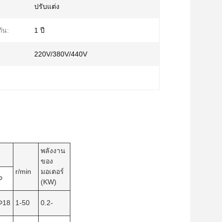
ปรับแต่ง
ัน:
1 ปี
220V/380V/440V
พลังงาน
ของ
r/min
มอเตอร์
Φ
(KW)
Φ18
1-50
0.2-