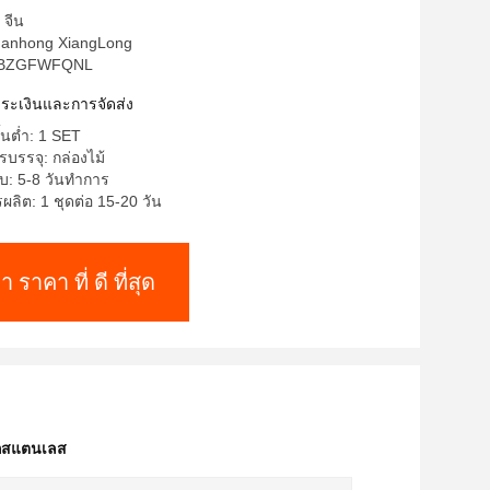
 จีน
Chanhong XiangLong
: BZGFWFQNL
าระเงินและการจัดส่ง
ั้นต่ำ: 1 SET
บรรจุ: กล่องไม้
บ: 5-8 วันทำการ
ิต: 1 ชุดต่อ 15-20 วัน
า ราคา ที่ ดี ที่สุด
จากสแตนเลส