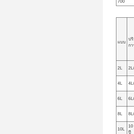
700
ปร
แบบ
กา
2L
2L/
4L
4L/
6L
6L/
8L
8L/
10 
10L
ปี