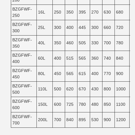
200
BZGFWF-
16L
250
350
395
270
630
680
6
250
BZGFWF-
25L
300
400
445
300
660
720
6
300
BZGFWF-
40L
350
460
505
330
700
780
7
350
BZGFWF-
60L
400
515
565
360
740
840
7
400
BZGFWF-
80L
450
565
615
400
770
900
8
450
BZGFWF-
110L
500
620
670
430
800
1000
9
500
BZGFWF-
150L
600
725
780
480
850
1100
9
600
BZGFWF-
200L
700
840
895
530
900
1200
1
700