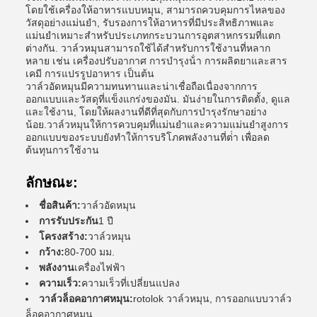
โดยใช้เครื่องให้อาหารแบบหมุน, สามารถควบคุมการไหลของ
วัสดุอย่างแม่นยํา, รับรองการให้อาหารที่มีประสิทธิภาพและ
แม่นยําเหมาะสําหรับประเภทกระบวนการอุตสาหกรรมที่แตก
ต่างกัน. วาล์วหมุนสามารถใช้ได้สําหรับการใช้งานที่หลาก
หลาย เช่น เครื่องปรับอากาศ การบํารุงน้ํา การผลิตยาและสาร
เคมี การแปรรูปอาหาร เป็นต้น
วาล์วอัดหมุนมีความทนทานและน่าเชื่อถือเนื่องจากการ
ออกแบบและวัสดุที่แข็งแกร่งของมัน. มันง่ายในการติดตั้ง, ดูแล
และใช้งาน, โดยให้ผลงานที่ดีที่สุดกับการบํารุงรักษาอย่าง
น้อย.วาล์วหมุนให้การควบคุมที่แม่นยําและความแม่นยําสูงการ
ออกแบบของระบบยังทําให้การบริโภคพลังงานที่ต่ํา เพื่อลด
ต้นทุนการใช้งาน
ลักษณะ:
ชื่อสินค้า:
วาล์วอัดหมุน
การรับประกัน
1 ปี
โครงสร้าง:
วาล์วหมุน
กว้าง:
80-700 มม.
พลังงาน
เครื่องไฟฟ้า
ความเร็ว:
ความเร็วที่เปลี่ยนแปลง
วาล์วล็อคอากาศหมุน:
rotolok วาล์วหมุน, การออกแบบวาล์ว
ล็อคอากาศหมุน