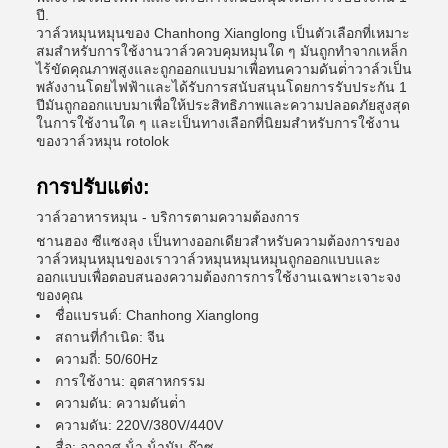
ปี.
วาล์วหมุนหมุนของ Chanhong Xianglong เป็นตัวเลือกที่เหมาะ
สมสําหรับการใช้งานวาล์วควบคุมหมุนใด ๆ มันถูกทําจากเหล็ก
ไร้ขัดคุณภาพสูงและถูกออกแบบมาเพื่อทนความดันต่ําวาล์วเป็น
พลังงานโดยไฟฟ้าและได้รับการสนับสนุนโดยการรับประกัน 1
ปีมันถูกออกแบบมาเพื่อให้ประสิทธิภาพและความปลอดภัยสูงสุด
ในการใช้งานใด ๆ และเป็นทางเลือกที่นิยมสําหรับการใช้งาน
ของวาล์วหมุน rotolok
การปรับแต่ง:
วาล์วอาหารหมุน - บริการตามความต้องการ
ชานฮอง ซีแซงลุง เป็นทางออกเดียวสําหรับความต้องการของ
วาล์วหมุนหมุนของเราวาล์วหมุนหมุนหมุนถูกออกแบบและ
ออกแบบเพื่อตอบสนองความต้องการการใช้งานเฉพาะเจาะจง
ของคุณ
ชื่อแบรนด์: Chanhong Xianglong
สถานที่กําเนิด: จีน
ความถี่: 50/60Hz
การใช้งาน: อุตสาหกรรม
ความดัน: ความดันต่ํา
ความดัน: 220V/380V/440V
สื่อ: อากาศ น้ํา น้ํามัน ก๊าซ