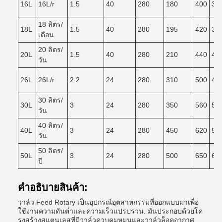
16L
16L/r
1.5
40
280
180
400
36
18 ลิตร/
18L
1.5
40
280
195
420
38
เดือน
20 ลิตร/
20L
1.5
40
280
210
440
40
วัน
26L
26L/r
2.2
24
280
310
500
46
30 ลิตร/
30L
3
24
280
350
560
50
วัน
40 ลิตร/
40L
3
24
280
450
620
55
วัน
50 ลิตร/
50L
3
24
280
500
650
60
ปี
คําอธิบายสินค้า:
วาล์ว Feed Rotary เป็นอุปกรณ์อุตสาหกรรมที่ออกแบบมาเพื่อ
ใช้งานความดันต่ําและความเร็วแปรปรวน. มันประกอบด้วยโค
รงสร้างสแตนเลสที่มีวาล์วควบคุมหมุนและวาล์วล็อคอากาศ