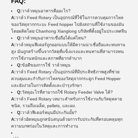
FAQ:
Q:
วาล์วหมุนอาหารคืออะไร?
A:
วาล์ว Feed Rotary เป็นอุปกรณ์ที่ใช้ในการควบคุมการไหล
ของวัสดุจากกระบะ Feed hopper ไปยังสถานที่ใช้งานของมัน
โดยผลิตโดย Chanhong Xianglong บริษัทที่ตั้งอยู่ในประเทศจีน
Q:
วาล์วหมุนอาหารเชื่อถือได้แค่ไหน?
A:
วาล์วหมุนฟีเดอร์ถูกออกแบบให้มีความน่าเชื่อถือและทนทาน
สูง มันถูกสร้างขึ้นจากวัสดุที่แข็งแรงและทนทานที่สามารถทน
การใช้งานหนักและสภาพที่ยากลําบาก
Q:
ข้อดีของการใช้ วาล์วหมุน
A:
วาล์ว Feed Rotary เป็นอุปกรณ์ที่มีประสิทธิภาพสูงที่ช่วย
ควบคุมและกํากับการไหลของวัสดุจากกระดูก Feed Hopper
และยังง่ายในการติดตั้งและบํารุงรักษา
Q:
วัสดุอะไรที่สามารถใช้ Rotary Feeder Valve ได้?
A:
วาล์ว Feed Rotary เหมาะสําหรับการใช้งานกับวัสดุหลาย
ชนิด, รวมถึงเมล็ด, pellets, และผง.
Q:
วาล์วฟีเดอร์หมุนมีประกันมั้ย?
A:
วาล์วอัดหมุนถูกสนับสนุนด้วยการรับประกันที่ครอบคลุมทุก
ความบกพร่องในวัสดุและการทํางาน