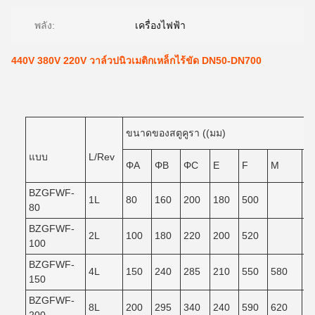
พลัง:
เครื่องไฟฟ้า
440V 380V 220V วาล์วปนิวเมติกเหล็กไร้ขัด DN50-DN700
ขนาดของสตูคูรา ((มม)
แบบ
L/Rev
ΦA
ΦB
ΦC
E
F
M
N
BZGFWF-
1L
80
160
200
180
500
80
BZGFWF-
2L
100
180
220
200
520
100
BZGFWF-
4L
150
240
285
210
550
580
5
150
BZGFWF-
8L
200
295
340
240
590
620
5