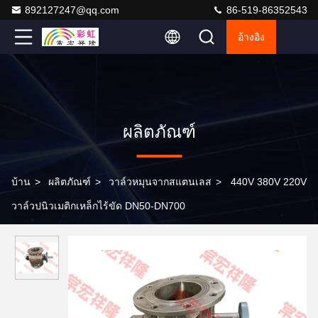
892127247@qq.com
86-519-86352543
อ้างอิง
ผลิตภัณฑ์
บ้าน
>
ผลิตภัณฑ์
>
วาล์วหมุนจากสแตนเลส
>
440V 380V 220V
วาล์วปนิวเมติกเหล็กไร้ขัด DN50-DN700