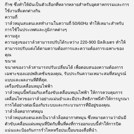
ก๊าซ ซึ่งทําให้มันเป็นตัวเลือกที่หลากหลายสําหรับอุตสาหกรรมและการ
ใช้งานที่แตกต่างกัน
ความถี่
วาล์วหมุนสแตนเลสทํางานในความถี่ 50/60Hz ทําให้เหมาะสําหรับ
การใช้ในประเทศและภูมิภาคต่างๆ
ความสูง
ความสูงของวาล์วสามารถปรับได้ระหว่าง 220-900 มิลลิเมตร ทําให้
สามารถปรับแต่งได้ตามความต้องการและความต้องการเฉพาะของ
คุณ
ขนาด
ขนาดของวาล์วสามารถปรับเปลี่ยนได้ เพื่อตอบสนองความต้องการ
เฉพาะของแอปพลิเคชั่นของคุณ, รับประกันความเหมาะสมที่สมบูรณ์
แบบและผลงานที่ดีที่สุด.
เครื่องขับเคลื่อนหมุนไฟฟ้า
วาล์วหมุนนี้พร้อมกับเครื่องขับเคลื่อนหมุนไฟฟ้า ให้การควบคุมการ
เคลื่อนไหวของวาล์วอย่างแม่นยําและมีประสิทธิภาพนี่ทําให้การบูรณา
การได้อย่างต่อเนื่องกับระบบและกระบวนการที่มีอยู่ของคุณ.
วาล์วล็อคอากาศหมุน
วาล์วหมุนสแตนเลสเป็นวาล์วล็อคอากาศหมุน ซึ่งหมายความว่ามันมี
ตัวขับเคลื่อนแผ่นหมุนที่ปิดกับพื้นที่คงที่การออกแบบนี้ทําให้การปิด
แน่นและป้องกันการรั่วไหลหรือปนเปื้อนของสื่อที่นํา.