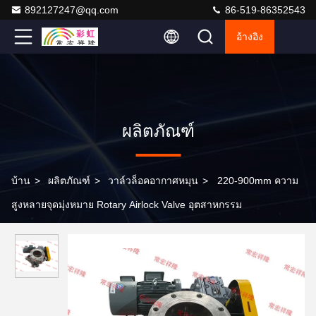
892127247@qq.com
86-519-86352543
อ้างอิง
ผลิตภัณฑ์
บ้าน
>
ผลิตภัณฑ์
>
วาล์วล็อคอากาศหมุน
>
220-900mm ความ
สูงหลายจุดมุ่งหมาย Rotary Airlock Valve อุตสาหกรรม