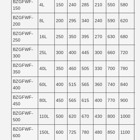
BZGFWF-
4L
150
240
285
210
550
580
5
150
BZGFWF-
8L
200
295
340
240
590
620
5
200
BZGFWF-
16L
250
350
395
270
630
680
6
250
BZGFWF-
25L
300
400
445
300
660
720
6
300
BZGFWF-
40L
350
460
505
330
700
780
7
350
BZGFWF-
60L
400
515
565
360
740
840
7
400
BZGFWF-
80L
450
565
615
400
770
900
8
450
BZGFWF-
110L
500
620
670
430
800
1000
9
500
BZGFWF-
150L
600
725
780
480
850
1100
9
600