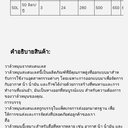
50 ลิตร/
50L
3
24
280
500
650
60
ปี
คําอธิบายสินค้า:
วาล์วหมุนจากสแตนเลส
วาล์วหมุนสแตนเลสนี้เป็นผลิตภัณฑ์ที่มีคุณภาพสูงที่ออกแบบมาสําห
รับการใช้งานอุตสาหกรรมต่างๆ โดยเฉพาะการออกแบบมาเพื่อจัดการ
กับอากาศ น้ํา น้ํามัน และก๊าซได้ง่ายด้วยการสร้างที่ทนทานและการ
ทํางานที่แม่นยํา, มันเป็นทางออกที่สมบูรณ์แบบ สําหรับความต้องการ
ของวาล์วหมุนของคุณ.
การบรรจุ
วาล์วหมุนสแตนเลสถูกบรรจุในแพ็คเกจการส่งออกมาตรฐาน เพื่อ
ให้การขนส่งและการจัดส่งที่ปลอดภัยต่อลูกค้าของเรา
สื่อ
วาล์วหมุนนี้เหมาะสําหรับสื่อที่หลากหลาย เช่น อากาศ น้ํา น้ํามัน และ