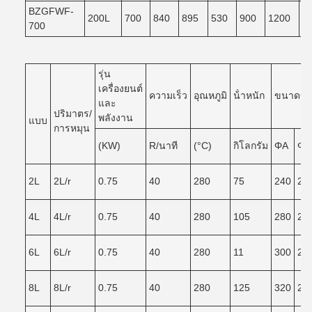
BZGFWF-
200L
700
840
895
530
900
1200
1
700
รุ่น
เครื่องยนต์
ความเร็ว
อุณหภูมิ
น้ําหนัก
ขนาดของ
และ
ปริมาตร/
พลังงาน
แบบ
การหมุน
(KW)
R/นาที
(°C)
กิโลกรัม
ΦA
ΦB
2L
2L/r
0.75
40
280
75
240
20
4L
4L/r
0.75
40
280
105
280
24
6L
6L/r
0.75
40
280
11
300
26
8L
8L/r
0.75
40
280
125
320
28