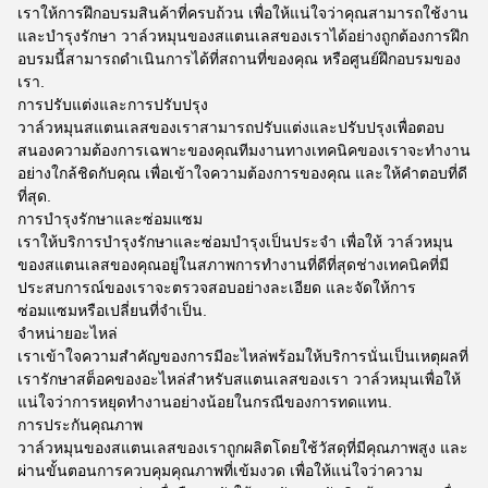
เราให้การฝึกอบรมสินค้าที่ครบถ้วน เพื่อให้แน่ใจว่าคุณสามารถใช้งาน
และบํารุงรักษา วาล์วหมุนของสแตนเลสของเราได้อย่างถูกต้องการฝึก
อบรมนี้สามารถดําเนินการได้ที่สถานที่ของคุณ หรือศูนย์ฝึกอบรมของ
เรา.
การปรับแต่งและการปรับปรุง
วาล์วหมุนสแตนเลสของเราสามารถปรับแต่งและปรับปรุงเพื่อตอบ
สนองความต้องการเฉพาะของคุณทีมงานทางเทคนิคของเราจะทํางาน
อย่างใกล้ชิดกับคุณ เพื่อเข้าใจความต้องการของคุณ และให้คําตอบที่ดี
ที่สุด.
การบํารุงรักษาและซ่อมแซม
เราให้บริการบํารุงรักษาและซ่อมบํารุงเป็นประจํา เพื่อให้ วาล์วหมุน
ของสแตนเลสของคุณอยู่ในสภาพการทํางานที่ดีที่สุดช่างเทคนิคที่มี
ประสบการณ์ของเราจะตรวจสอบอย่างละเอียด และจัดให้การ
ซ่อมแซมหรือเปลี่ยนที่จําเป็น.
จําหน่ายอะไหล่
เราเข้าใจความสําคัญของการมีอะไหล่พร้อมให้บริการนั่นเป็นเหตุผลที่
เรารักษาสต็อคของอะไหล่สําหรับสแตนเลสของเรา วาล์วหมุนเพื่อให้
แน่ใจว่าการหยุดทํางานอย่างน้อยในกรณีของการทดแทน.
การประกันคุณภาพ
วาล์วหมุนของสแตนเลสของเราถูกผลิตโดยใช้วัสดุที่มีคุณภาพสูง และ
ผ่านขั้นตอนการควบคุมคุณภาพที่เข้มงวด เพื่อให้แน่ใจว่าความ