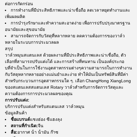
ต่อการกัดกร่อน
การทํางานที่มีประสิทธิภาพและน่าเชื่อถือ ลดเวลาหยุดทํางานและ
เพิ่มผลผลิต
การบํารุงรักษาและทําความสะอาดง่าย เพื่อการปรับปรุงมาตรฐาน
อนามัยและสุขอนามัย
สามารถจัดการกับวัสดุที่หลากหลาย ลดความต้องการของวาล์ว
หลายในระบบการประมวลผล
สรุป
วาล์วหมุนสแตนเลส ด้วยผลงานที่มีประสิทธิภาพและน่าเชื่อถือ, ตัว
เลือกที่สามารถปรับแต่งได้ และการสร้างที่ทนทาน เป็นองค์ประกอ
บที่จําเป็นในการใช้งานอุตสาหกรรมต่างๆความสามารถในการทํางาน
กับวัสดุหลากหลายอย่างแม่นยําและง่าย ทําให้มันเป็นทรัพย์สินที่มีค่า
สําหรับกระบวนการอุตสาหกรรมใด ๆ. เลือก ChangHong XiangLong
ของสแตนเลสสแตนเลส Rotary วาล์วสําหรับการจัดการวัสดุและ
ความต้องการการประมวลผลของคุณ
การปรับแต่ง:
บริการปรับแต่งสําหรับสแตนเลส วาล์วหมุน
ข้อมูลสินค้า
ชื่อแบรนด์
แชงฮ่อง ซีแฮงลุง
สถานที่กําเนิด:
จีน
สื่อ:
อากาศ น้ํา น้ํามัน ก๊าซ