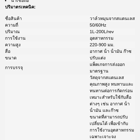
น่าเชื่อถือ
ปริมาตรเทคนิค:
ชื่อสินค้า
วาล์วหมุนจากสแตนเลส
ความถี่
50/60Hz
ปริมาณ
1L-200L/rev
การใช้งาน
อุตสาหกรรม
ความสูง
220-900 มม.
สื่อ
อากาศ น้ํา น้ํามัน ก๊าซ
ขนาด
ปรับแต่ง
แพ็คเกจการส่งออก
การบรรจุ
มาตรฐาน
วัสดุจากสแตนเลส
คุณภาพสูง ทนทานและ
ทนทานต่อการกัดกร่อน
เหมาะสําหรับใช้กับสื่อ
ต่างๆ เช่น อากาศ น้ํา
น้ํามัน และก๊าซ
ขนาดที่สามารถปรับ
เปลี่ยนได้ เพื่อเข้ากับ
การใช้งานอุตสาหกรรม
เฉพาะเจาะจง