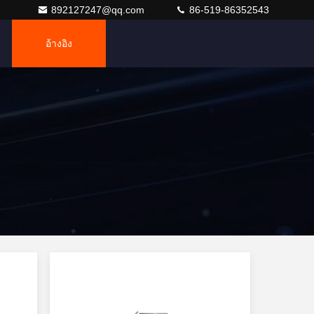
892127247@qq.com
86-519-86352543
อ้างอิง