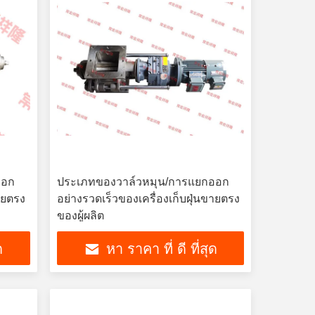
ออก
ประเภทของวาล์วหมุน/การแยกออก
ขายตรง
อย่างรวดเร็วของเครื่องเก็บฝุ่นขายตรง
ของผู้ผลิต
ด
หา ราคา ที่ ดี ที่สุด