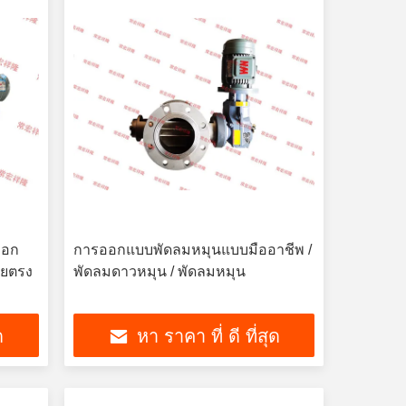
ออก
การออกแบบพัดลมหมุนแบบมืออาชีพ /
ขายตรง
พัดลมดาวหมุน / พัดลมหมุน
ด
หา ราคา ที่ ดี ที่สุด