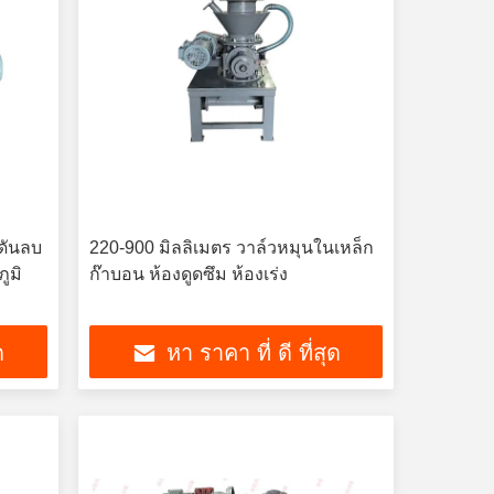
ดันลบ
220-900 มิลลิเมตร วาล์วหมุนในเหล็ก
ูมิ
ก๊าบอน ห้องดูดซึม ห้องเร่ง
ด
หา ราคา ที่ ดี ที่สุด