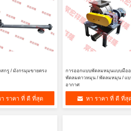
งสกรู / มังกรมุมขายตรง
การออกแบบพัดลมหมุนแบบมืออา
พัดลมดาวหมุน / พัดลมหมุน / แบ
อากาศ
า ราคา ที่ ดี ที่สุด
หา ราคา ที่ ดี ที่สุ