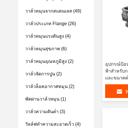
วาล์วหมุนจากสแตนเลส
(49)
วาล์วประเภท Flange
(26)
วาล์วหมุนแรงดันสูง
(4)
วาล์วหมุนสุขภาพ
(6)
วาล์วหมุนอุณหภูมิสูง
(2)
อุปกรณ์ป้
ฟ้าสําหรับ
วาล์วจัดการปูน
(2)
และขนาดต่
วาล์วล็อคอากาศหมุน
(2)
ห
พัดผ่านวาล์วหมุน
(1)
วาล์วความดันต่ํา
(3)
วัลล์ฟทําความสะอาดเร็ว
(4)