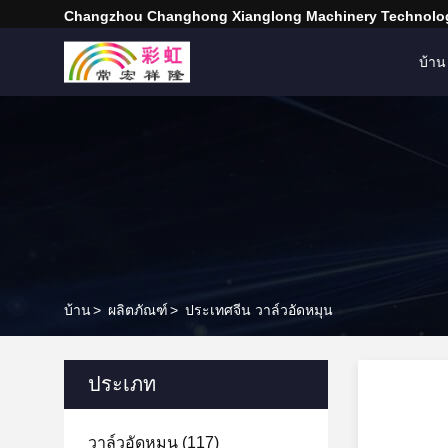
Changzhou Changhong Xianglong Machinery Technolog
บ้าน
บ้าน
>
ผลิตภัณฑ์
>
ประเทศจีน วาล์วอัดหมุน
ประเภท
วาล์วอัดหมุน
(117)