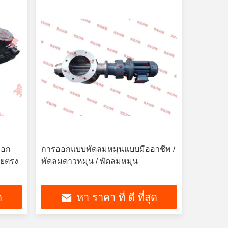
ออก
การออกแบบพัดลมหมุนแบบมืออาชีพ /
ขายตรง
พัดลมดาวหมุน / พัดลมหมุน
ด
หา ราคา ที่ ดี ที่สุด