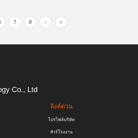
6
7
8
gy Co., Ltd
ลิงค์ด่วน
โปรไฟล์บริษัท
ทัวร์โรงงาน