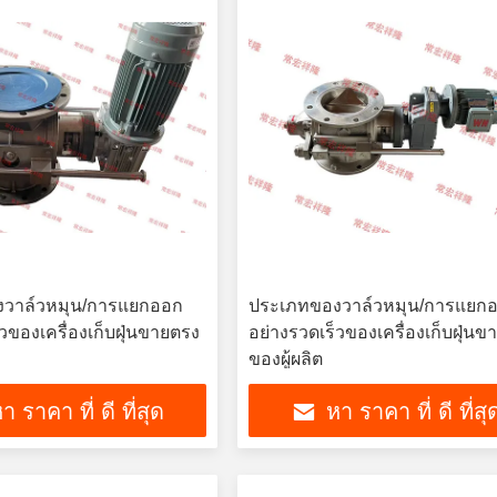
วาล์วหมุน/การแยกออก
ประเภทของวาล์วหมุน/การแยก
วของเครื่องเก็บฝุ่นขายตรง
อย่างรวดเร็วของเครื่องเก็บฝุ่น
ของผู้ผลิต
า ราคา ที่ ดี ที่สุด
หา ราคา ที่ ดี ที่สุ