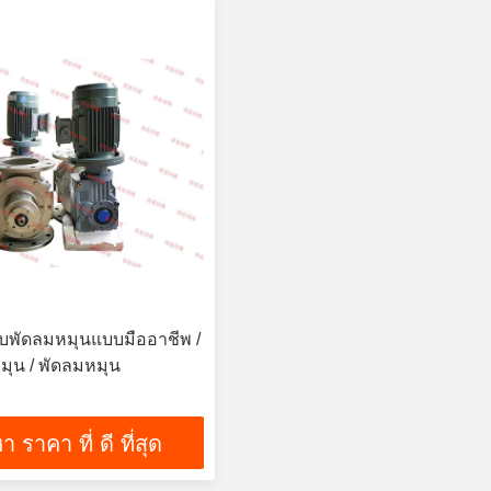
พัดลมหมุนแบบมืออาชีพ /
ุน / พัดลมหมุน
า ราคา ที่ ดี ที่สุด