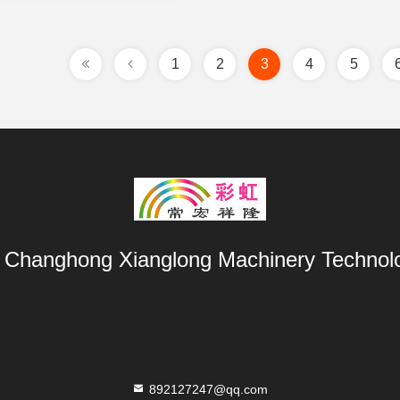
1
2
3
4
5
Changhong Xianglong Machinery Technolo
892127247@qq.com