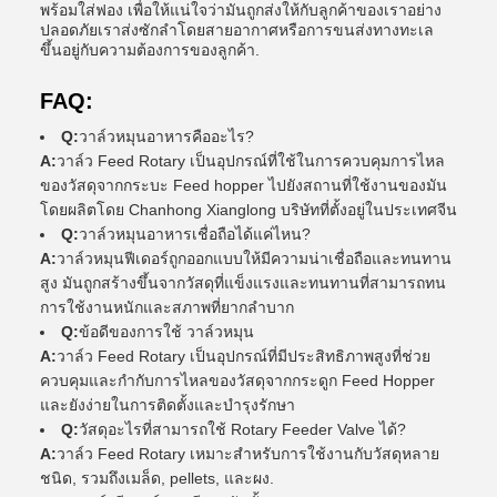
พร้อมใส่ฟอง เพื่อให้แน่ใจว่ามันถูกส่งให้กับลูกค้าของเราอย่าง
ปลอดภัยเราส่งซักลําโดยสายอากาศหรือการขนส่งทางทะเล
ขึ้นอยู่กับความต้องการของลูกค้า.
FAQ:
Q:
วาล์วหมุนอาหารคืออะไร?
A:
วาล์ว Feed Rotary เป็นอุปกรณ์ที่ใช้ในการควบคุมการไหล
ของวัสดุจากกระบะ Feed hopper ไปยังสถานที่ใช้งานของมัน
โดยผลิตโดย Chanhong Xianglong บริษัทที่ตั้งอยู่ในประเทศจีน
Q:
วาล์วหมุนอาหารเชื่อถือได้แค่ไหน?
A:
วาล์วหมุนฟีเดอร์ถูกออกแบบให้มีความน่าเชื่อถือและทนทาน
สูง มันถูกสร้างขึ้นจากวัสดุที่แข็งแรงและทนทานที่สามารถทน
การใช้งานหนักและสภาพที่ยากลําบาก
Q:
ข้อดีของการใช้ วาล์วหมุน
A:
วาล์ว Feed Rotary เป็นอุปกรณ์ที่มีประสิทธิภาพสูงที่ช่วย
ควบคุมและกํากับการไหลของวัสดุจากกระดูก Feed Hopper
และยังง่ายในการติดตั้งและบํารุงรักษา
Q:
วัสดุอะไรที่สามารถใช้ Rotary Feeder Valve ได้?
A:
วาล์ว Feed Rotary เหมาะสําหรับการใช้งานกับวัสดุหลาย
ชนิด, รวมถึงเมล็ด, pellets, และผง.