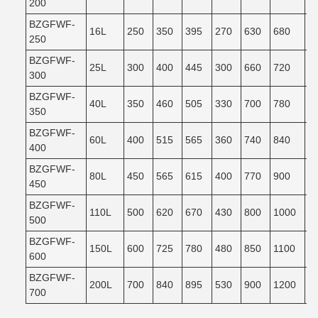
200
BZGFWF-
16L
250
350
395
270
630
680
6
250
BZGFWF-
25L
300
400
445
300
660
720
6
300
BZGFWF-
40L
350
460
505
330
700
780
7
350
BZGFWF-
60L
400
515
565
360
740
840
7
400
BZGFWF-
80L
450
565
615
400
770
900
8
450
BZGFWF-
110L
500
620
670
430
800
1000
9
500
BZGFWF-
150L
600
725
780
480
850
1100
9
600
BZGFWF-
200L
700
840
895
530
900
1200
1
700