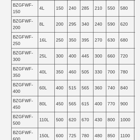
BZGFWF-
4L
150
240
285
210
550
580
5
150
BZGFWF-
8L
200
295
340
240
590
620
5
200
BZGFWF-
16L
250
350
395
270
630
680
6
250
BZGFWF-
25L
300
400
445
300
660
720
6
300
BZGFWF-
40L
350
460
505
330
700
780
7
350
BZGFWF-
60L
400
515
565
360
740
840
7
400
BZGFWF-
80L
450
565
615
400
770
900
8
450
BZGFWF-
110L
500
620
670
430
800
1000
9
500
BZGFWF-
150L
600
725
780
480
850
1100
9
600