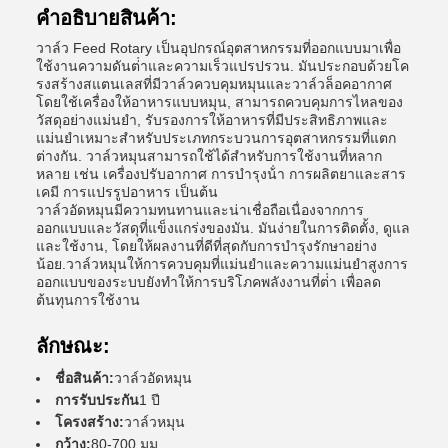
คําอธิบายสินค้า:
วาล์ว Feed Rotary เป็นอุปกรณ์อุตสาหกรรมที่ออกแบบมาเพื่อ
ใช้งานความดันต่ําและความเร็วแปรปรวน. มันประกอบด้วยโค
รงสร้างสแตนเลสที่มีวาล์วควบคุมหมุนและวาล์วล็อคอากาศ
โดยใช้เครื่องให้อาหารแบบหมุน, สามารถควบคุมการไหลของ
วัสดุอย่างแม่นยํา, รับรองการให้อาหารที่มีประสิทธิภาพและ
แม่นยําเหมาะสําหรับประเภทกระบวนการอุตสาหกรรมที่แตก
ต่างกัน. วาล์วหมุนสามารถใช้ได้สําหรับการใช้งานที่หลาก
หลาย เช่น เครื่องปรับอากาศ การบํารุงน้ํา การผลิตยาและสาร
เคมี การแปรรูปอาหาร เป็นต้น
วาล์วอัดหมุนมีความทนทานและน่าเชื่อถือเนื่องจากการ
ออกแบบและวัสดุที่แข็งแกร่งของมัน. มันง่ายในการติดตั้ง, ดูแล
และใช้งาน, โดยให้ผลงานที่ดีที่สุดกับการบํารุงรักษาอย่าง
น้อย.วาล์วหมุนให้การควบคุมที่แม่นยําและความแม่นยําสูงการ
ออกแบบของระบบยังทําให้การบริโภคพลังงานที่ต่ํา เพื่อลด
ต้นทุนการใช้งาน
ลักษณะ:
ชื่อสินค้า:
วาล์วอัดหมุน
การรับประกัน
1 ปี
โครงสร้าง:
วาล์วหมุน
กว้าง:
80-700 มม.