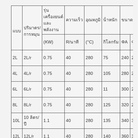
รุ่น
เครื่องยนต์
ความเร็ว
อุณหภูมิ
น้ําหนัก
ขนาดของ
และ
ปริมาตร/
พลังงาน
แบบ
การหมุน
(KW)
R/นาที
(°C)
กิโลกรัม
ΦA
ΦB
2L
2L/r
0.75
40
280
75
240
20
4L
4L/r
0.75
40
280
105
280
24
6L
6L/r
0.75
40
280
11
300
26
8L
8L/r
0.75
40
280
125
320
28
10 ลิตร/
10L
1.1
40
280
135
340
30
ปี
12L
12L/r
1.1
40
280
140
360
32