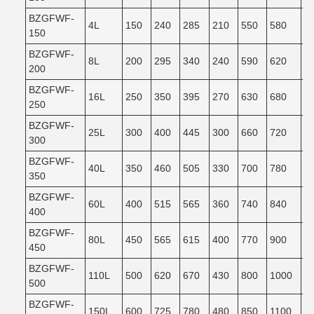
BZGFWF-
4L
150
240
285
210
550
580
5
150
BZGFWF-
8L
200
295
340
240
590
620
5
200
BZGFWF-
16L
250
350
395
270
630
680
6
250
BZGFWF-
25L
300
400
445
300
660
720
6
300
BZGFWF-
40L
350
460
505
330
700
780
7
350
BZGFWF-
60L
400
515
565
360
740
840
7
400
BZGFWF-
80L
450
565
615
400
770
900
8
450
BZGFWF-
110L
500
620
670
430
800
1000
9
500
BZGFWF-
150L
600
725
780
480
850
1100
9