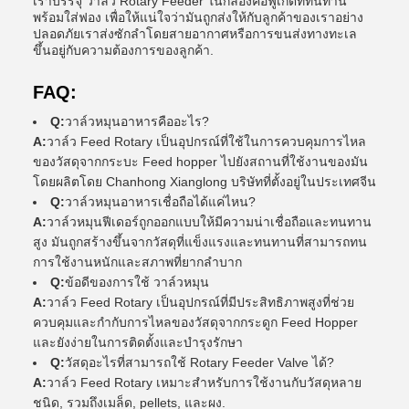
เราบรรจุ วาล์ว Rotary Feeder ในกล่องคอฟูเกตที่ทนทาน
พร้อมใส่ฟอง เพื่อให้แน่ใจว่ามันถูกส่งให้กับลูกค้าของเราอย่าง
ปลอดภัยเราส่งซักลําโดยสายอากาศหรือการขนส่งทางทะเล
ขึ้นอยู่กับความต้องการของลูกค้า.
FAQ:
Q:
วาล์วหมุนอาหารคืออะไร?
A:
วาล์ว Feed Rotary เป็นอุปกรณ์ที่ใช้ในการควบคุมการไหล
ของวัสดุจากกระบะ Feed hopper ไปยังสถานที่ใช้งานของมัน
โดยผลิตโดย Chanhong Xianglong บริษัทที่ตั้งอยู่ในประเทศจีน
Q:
วาล์วหมุนอาหารเชื่อถือได้แค่ไหน?
A:
วาล์วหมุนฟีเดอร์ถูกออกแบบให้มีความน่าเชื่อถือและทนทาน
สูง มันถูกสร้างขึ้นจากวัสดุที่แข็งแรงและทนทานที่สามารถทน
การใช้งานหนักและสภาพที่ยากลําบาก
Q:
ข้อดีของการใช้ วาล์วหมุน
A:
วาล์ว Feed Rotary เป็นอุปกรณ์ที่มีประสิทธิภาพสูงที่ช่วย
ควบคุมและกํากับการไหลของวัสดุจากกระดูก Feed Hopper
และยังง่ายในการติดตั้งและบํารุงรักษา
Q:
วัสดุอะไรที่สามารถใช้ Rotary Feeder Valve ได้?
A:
วาล์ว Feed Rotary เหมาะสําหรับการใช้งานกับวัสดุหลาย
ชนิด, รวมถึงเมล็ด, pellets, และผง.