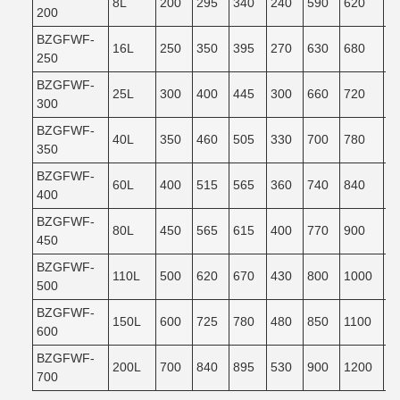
8L
200
295
340
240
590
620
5
200
BZGFWF-
16L
250
350
395
270
630
680
6
250
BZGFWF-
25L
300
400
445
300
660
720
6
300
BZGFWF-
40L
350
460
505
330
700
780
7
350
BZGFWF-
60L
400
515
565
360
740
840
7
400
BZGFWF-
80L
450
565
615
400
770
900
8
450
BZGFWF-
110L
500
620
670
430
800
1000
9
500
BZGFWF-
150L
600
725
780
480
850
1100
9
600
BZGFWF-
200L
700
840
895
530
900
1200
1
700