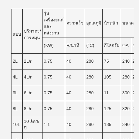
รุ่น
เครื่องยนต์
ความเร็ว
อุณหภูมิ
น้ําหนัก
ขนาดของ
และ
ปริมาตร/
พลังงาน
แบบ
การหมุน
(KW)
R/นาที
(°C)
กิโลกรัม
ΦA
ΦB
2L
2L/r
0.75
40
280
75
240
20
4L
4L/r
0.75
40
280
105
280
24
6L
6L/r
0.75
40
280
11
300
26
8L
8L/r
0.75
40
280
125
320
28
10 ลิตร/
10L
1.1
40
280
135
340
30
ปี