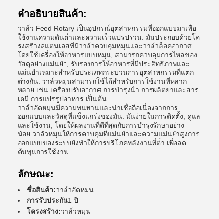
คําอธิบายสินค้า:
วาล์ว Feed Rotary เป็นอุปกรณ์อุตสาหกรรมที่ออกแบบมาเพื่อ
ใช้งานความดันต่ําและความเร็วแปรปรวน. มันประกอบด้วยโค
รงสร้างสแตนเลสที่มีวาล์วควบคุมหมุนและวาล์วล็อคอากาศ
โดยใช้เครื่องให้อาหารแบบหมุน, สามารถควบคุมการไหลของ
วัสดุอย่างแม่นยํา, รับรองการให้อาหารที่มีประสิทธิภาพและ
แม่นยําเหมาะสําหรับประเภทกระบวนการอุตสาหกรรมที่แตก
ต่างกัน. วาล์วหมุนสามารถใช้ได้สําหรับการใช้งานที่หลาก
หลาย เช่น เครื่องปรับอากาศ การบํารุงน้ํา การผลิตยาและสาร
เคมี การแปรรูปอาหาร เป็นต้น
วาล์วอัดหมุนมีความทนทานและน่าเชื่อถือเนื่องจากการ
ออกแบบและวัสดุที่แข็งแกร่งของมัน. มันง่ายในการติดตั้ง, ดูแล
และใช้งาน, โดยให้ผลงานที่ดีที่สุดกับการบํารุงรักษาอย่าง
น้อย.วาล์วหมุนให้การควบคุมที่แม่นยําและความแม่นยําสูงการ
ออกแบบของระบบยังทําให้การบริโภคพลังงานที่ต่ํา เพื่อลด
ต้นทุนการใช้งาน
ลักษณะ:
ชื่อสินค้า:
วาล์วอัดหมุน
การรับประกัน
1 ปี
โครงสร้าง:
วาล์วหมุน